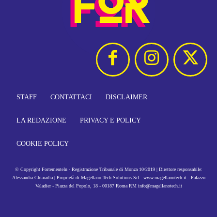
STAFF
CONTATTACI
DISCLAIMER
LA REDAZIONE
PRIVACY E POLICY
COOKIE POLICY
© Copyright FortementeIn - Registrazione Tribunale di Monza 10/2019 | Direttore responsabile:
Alessandra Chiaradia | Proprietà di Magellano Tech Solutions Srl - www.magellanotech.it - Palazzo
Valadier - Piazza del Popolo, 18 - 00187 Roma RM info@magellanotech.it