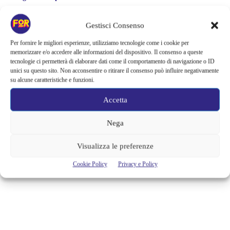
A VILLA ARCONATI TORNA BIRRA
Gestisci Consenso
IN VILLA. UNA SERATA DAVVERO
Per fornire le migliori esperienze, utilizziamo tecnologie come i cookie per
UNICA IMMERSI IN ATMOSFERE
memorizzare e/o accedere alle informazioni del dispositivo. Il consenso a queste
ONIRICHE
tecnologie ci permetterà di elaborare dati come il comportamento di navigazione o ID
unici su questo sito. Non acconsentire o ritirare il consenso può influire negativamente
su alcune caratteristiche e funzioni.
Villa Arconati è la nostra piccola Versailles Lombarda, un luogo
davvero unico e inimitabile alle porte di Milano, che, oltre a regalare
Accetta
fascino senza tempo, organizza, grazie alla Fondazione Augusto
Rancilio, eventi davvero straordinari. Uno di questi è sicuramente
BIRRA IN VILLA. La manifestazione, arrivata ormai alla sua 3a
Nega
edizione, porta all'intreno del Corte Nobile di Villa Arconati-FAR
atmosfere uniche...
Visualizza le preferenze
Alessandra Chiaradia
Cookie Policy
Privacy e Policy