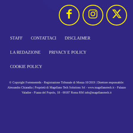
STAFF
CONTATTACI
DISCLAIMER
LA REDAZIONE
PRIVACY E POLICY
COOKIE POLICY
© Copyright FortementeIn - Registrazione Tribunale di Monza 10/2019 | Direttore responsabile:
Alessandra Chiaradia | Proprietà di Magellano Tech Solutions Srl - www.magellanotech.it - Palazzo
Valadier - Piazza del Popolo, 18 - 00187 Roma RM info@magellanotech.it