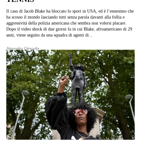
Il caso di Jacob Blake ha bloccato lo sport in USA, ed è l’ennesimo che
ha scosso il mondo lasciando tutti senza parola davanti alla follia e
aggressività della polizia americana che sembra non volersi placare.
Dopo il video shock di due giorni fa in cui Blake, afroamericano di 29
anni, viene seguito da una squadra di agenti di...
Alessandra Chiaradia