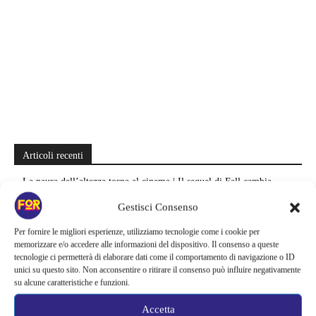
Articoli recenti
La paura dell’altezza torna al cinema | Il sequel di Fall cambia
scenario: una nuova sfida senza via di fuga
Gestisci Consenso
Sony ferma i film sui personaggi di Spider-Man, nessun nuovo
Per fornire le migliori esperienze, utilizziamo tecnologie come i cookie per
progetto è in sviluppo: cosa resta dell’esperimento
memorizzare e/o accedere alle informazioni del dispositivo. Il consenso a queste
tecnologie ci permetterà di elaborare dati come il comportamento di navigazione o ID
unici su questo sito. Non acconsentire o ritirare il consenso può influire negativamente
Netflix saluta 16 titoli ad agosto 2026 | 3 serie e 13 film lasciano il
su alcune caratteristiche e funzioni.
catalogo: le date da segnare per l’ultimo rewatch
Accetta
Netflix indaga sul lato oscuro del pollo fritto | Mo Gilligan affronta