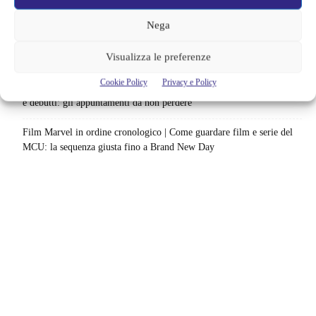
84 pasti in 28 giorni: da guardare subito
Nega
Uno splendido errore 3 arriva su Netflix, l’ora esatta del debutto in
Visualizza le preferenze
italia: quando saranno disponibili gli episodi
Cookie Policy
Privacy e Policy
Agosto 2026 si accende in streaming | Oltre 40 serie tra grandi ritorni
e debutti: gli appuntamenti da non perdere
Film Marvel in ordine cronologico | Come guardare film e serie del
MCU: la sequenza giusta fino a Brand New Day