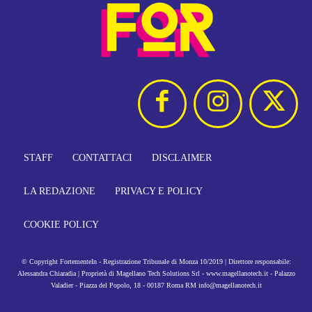
STAFF
CONTATTACI
DISCLAIMER
LA REDAZIONE
PRIVACY E POLICY
COOKIE POLICY
© Copyright FortementeIn - Registrazione Tribunale di Monza 10/2019 | Direttore responsabile:
Alessandra Chiaradia | Proprietà di Magellano Tech Solutions Srl - www.magellanotech.it - Palazzo
Valadier - Piazza del Popolo, 18 - 00187 Roma RM info@magellanotech.it