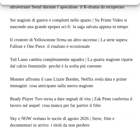
Zombie e sentimenti invadono Prime Video | Una coppia deve
attraversare Seoul durante l’apocalisse: il K-drama da recuperare
Sei stagioni di guerre e complotti nello spazio | Su Prime Video si
nasconde una grande epopea sci-fi: la saga salvata appena in tempo
Il creatore di Yellowstone firma un altro successo | La serie supera
Fallout e One Piece: il risultato è eccezionale
Ted Lasso cambia completamente squadra | La quarta stagione riparte
dal calcio femminile: perché è la scelta più coerente
Monster affronta il caso Lizzie Borden, Netflix svela data e prime
immagini: cosa anticipano sulla nuova stagione
Ready Player Two torna a dare segnali di vita | Zak Penn conferma il
lavoro sul sequel: cosa manca per far partire il film
Sky e NOW svelano le uscite di agosto 2026 | Serie, film e
documentari in arrivo: i titoli da non perdere