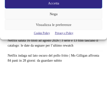
nuovo survival horror: una vacanza diventa una trappola
Accetta
La paura dell’altezza torna al cinema | Il sequel di Fall cambia
Nega
scenario: una nuova sfida senza via di fuga
Visualizza le preferenze
Sony ferma i film sui personaggi di Spider-Man, nessun nuovo
progetto è in sviluppo: cosa resta dell’esperimento
Cookie Policy
Privacy e Policy
Netflix saluta 16 titoli ad agosto 2026 | 3 serie e 13 film lasciano il
catalogo: le date da segnare per l’ultimo rewatch
Netflix indaga sul lato oscuro del pollo fritto | Mo Gilligan affronta
84 pasti in 28 giorni: da guardare subito