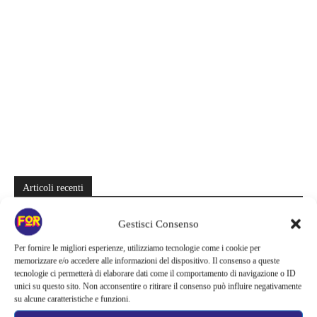
Articoli recenti
Spider-Man: Brand New Day riapre una vecchia ferita | Il finale
Gestisci Consenso
alimenta una nuova teoria: il dettaglio che coinvolge i due più amati
Per fornire le migliori esperienze, utilizziamo tecnologie come i cookie per
Barbie 2 rischia di saltare | Warner Bros. ha pochi mesi per trovare un
memorizzare e/o accedere alle informazioni del dispositivo. Il consenso a queste
accordo: il dubbio che divide Hollywood
tecnologie ci permetterà di elaborare dati come il comportamento di navigazione o ID
unici su questo sito. Non acconsentire o ritirare il consenso può influire negativamente
su alcune caratteristiche e funzioni.
La bocca del diavolo arriva su Prime Video, squali e claustrofobia nel