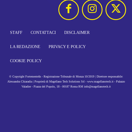
STAFF
CONTATTACI
DISCLAIMER
LA REDAZIONE
PRIVACY E POLICY
COOKIE POLICY
© Copyright FortementeIn - Registrazione Tribunale di Monza 10/2019 | Direttore responsabile:
Alessandra Chiaradia | Proprietà di Magellano Tech Solutions Srl - www.magellanotech.it - Palazzo
Valadier - Piazza del Popolo, 18 - 00187 Roma RM info@magellanotech.it