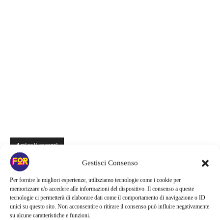
Articoli recenti
Gestisci Consenso
Zombie e sentimenti invadono Prime Video | Una coppia deve
attraversare Seoul durante l’apocalisse: il K-drama da recuperare
Per fornire le migliori esperienze, utilizziamo tecnologie come i cookie per
memorizzare e/o accedere alle informazioni del dispositivo. Il consenso a queste
Sei stagioni di guerre e complotti nello spazio | Su Prime Video si
tecnologie ci permetterà di elaborare dati come il comportamento di navigazione o ID
nasconde una grande epopea sci-fi: la saga salvata appena in tempo
unici su questo sito. Non acconsentire o ritirare il consenso può influire negativamente
su alcune caratteristiche e funzioni.