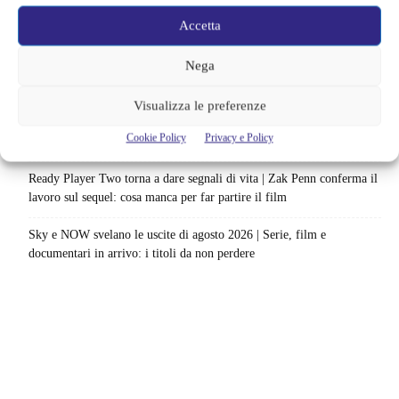
Il creatore di Yellowstone firma un altro successo | La serie supera
Accetta
Fallout e One Piece: il risultato è eccezionale
Nega
Ted Lasso cambia completamente squadra | La quarta stagione riparte
dal calcio femminile: perché è la scelta più coerente
Visualizza le preferenze
Monster affronta il caso Lizzie Borden, Netflix svela data e prime
Cookie Policy
Privacy e Policy
immagini: cosa anticipano sulla nuova stagione
Ready Player Two torna a dare segnali di vita | Zak Penn conferma il
lavoro sul sequel: cosa manca per far partire il film
Sky e NOW svelano le uscite di agosto 2026 | Serie, film e
documentari in arrivo: i titoli da non perdere