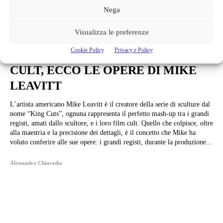
Nega
Arte e Mostre
Visualizza le preferenze
I GRANDI REGISTI SI
Cookie Policy
Privacy e Policy
TRASFORMANO NEI LORO FILM
CULT, ECCO LE OPERE DI MIKE
LEAVITT
L’artista americano Mike Leavitt è il creatore della serie di sculture dal
nome “King Cuts”, ognuna rappresenta il perfetto mash-up tra i grandi
registi, amati dallo scultore, e i loro film cult. Quello che colpisce, oltre
alla maestria e la precisione dei dettagli, è il concetto che Mike ha
voluto conferire alle sue opere: i grandi registi, durante la produzione...
Alessandra Chiaradia