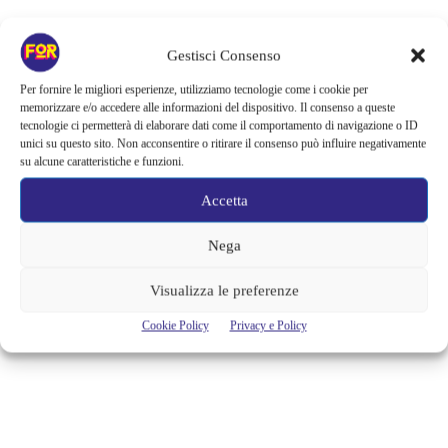
Arte e Mostre
Gestisci Consenso
“MANET E LA PARIGI MODERNA”,
A PALAZZO REALE LE OPERE
Per fornire le migliori esperienze, utilizziamo tecnologie come i cookie per
memorizzare e/o accedere alle informazioni del dispositivo. Il consenso a queste
CHE HANNO CAMBIATO LA
tecnologie ci permetterà di elaborare dati come il comportamento di navigazione o ID
unici su questo sito. Non acconsentire o ritirare il consenso può influire negativamente
VISIONE DELL’ARTE
su alcune caratteristiche e funzioni.
“Il pittore, il vero pittore sarà colui che saprà strappare alla vita odierna
Accetta
il suo lato epico” con queste parole profetiche Charles Baudelaire
conclude il suo Salon nel 1845, annunciando l’avvento di una pittura
Nega
nuova capace di rendere in maniera profonda ed epica la modernità
della città che si stava trasformando in modo radicale. Il cuore della
mostra “Manet e la Parigi...
Visualizza le preferenze
Cookie Policy
Privacy e Policy
Alessandra Chiaradia