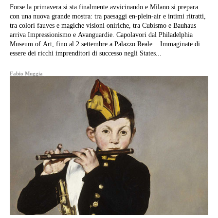
Forse la primavera si sta finalmente avvicinando e Milano si prepara
con una nuova grande mostra: tra paesaggi en-plein-air e intimi ritratti,
tra colori fauves e magiche visioni oniriche, tra Cubismo e Bauhaus
arriva Impressionismo e Avanguardie. Capolavori dal Philadelphia
Museum of Art, fino al 2 settembre a Palazzo Reale. Immaginate di
essere dei ricchi imprenditori di successo negli States...
Fabio Muggia