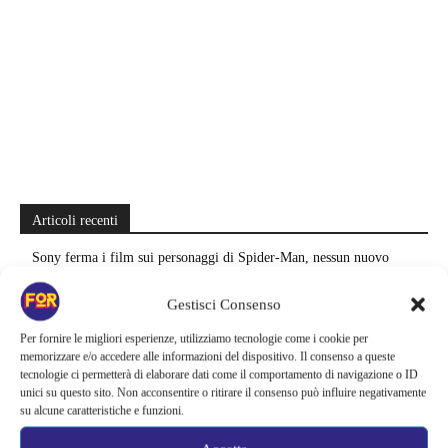
Articoli recenti
Sony ferma i film sui personaggi di Spider-Man, nessun nuovo
progetto è in sviluppo: cosa resta dell’esperimento
Gestisci Consenso
Netflix saluta 16 titoli ad agosto 2026 | 3 serie e 13 film lasciano il
Per fornire le migliori esperienze, utilizziamo tecnologie come i cookie per
catalogo: le date da segnare per l’ultimo rewatch
memorizzare e/o accedere alle informazioni del dispositivo. Il consenso a queste
tecnologie ci permetterà di elaborare dati come il comportamento di navigazione o ID
Netflix indaga sul lato oscuro del pollo fritto | Mo Gilligan affronta
unici su questo sito. Non acconsentire o ritirare il consenso può influire negativamente
84 pasti in 28 giorni: da guardare subito
su alcune caratteristiche e funzioni.
Uno splendido errore 3 arriva su Netflix, l’ora esatta del debutto in