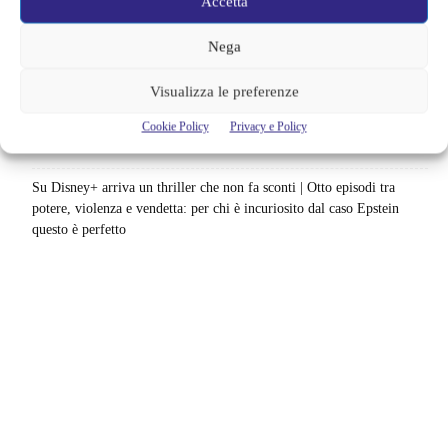
Accetta
italia: quando saranno disponibili gli episodi
Nega
Agosto 2026 si accende in streaming | Oltre 40 serie tra grandi ritorni
e debutti: gli appuntamenti da non perdere
Visualizza le preferenze
Film Marvel in ordine cronologico | Come guardare film e serie del
Cookie Policy
Privacy e Policy
MCU: la sequenza giusta fino a Brand New Day
Su Disney+ arriva un thriller che non fa sconti | Otto episodi tra
potere, violenza e vendetta: per chi è incuriosito dal caso Epstein
questo è perfetto