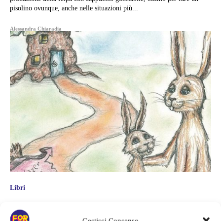
pisolino ovunque, anche nelle situazioni più...
Alessandra Chiaradia
Libri
ARRIVA CAMILLO, IL LIBRO DEL
Gestisci Consenso