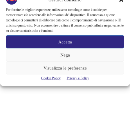
CONIGLIO CHE FA
ADDORMENTARE I BAMBINI… E
Per fornire le migliori esperienze, utilizziamo tecnologie come i cookie per
memorizzare e/o accedere alle informazioni del dispositivo. Il consenso a queste
GLI ADULTI?!
tecnologie ci permetterà di elaborare dati come il comportamento di navigazione o ID
unici su questo sito. Non acconsentire o ritirare il consenso può influire negativamente
In questi giorni c’è un libro più di tutti che sta facendo parlare di se, si
su alcune caratteristiche e funzioni.
intitola “Il coniglio che voleva addormentarsi”, si tratta di un vero e
proprio manuale in 26 pagine che promette di far addormentare i
Accetta
bambini, anche quelli più scalmanati. Sembra uno scherzo o comunque
un’esagerazione e invece pare che funzioni davvero, non si tratta di...
Nega
Alessandra Chiaradia
Visualizza le preferenze
Cookie Policy
Privacy e Policy