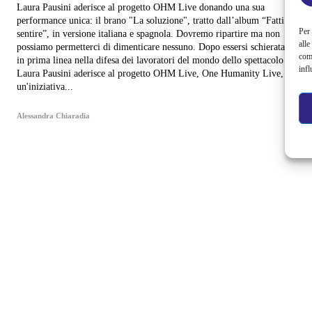
Laura Pausini aderisce al progetto OHM Live donando una sua
performance unica: il brano "La soluzione", tratto dall’album “Fatti
Per 
sentire”, in versione italiana e spagnola. Dovremo ripartire ma non
alle
possiamo permetterci di dimenticare nessuno. Dopo essersi schierata
com
in prima linea nella difesa dei lavoratori del mondo dello spettacolo
infl
Laura Pausini aderisce al progetto OHM Live, One Humanity Live, è
un'iniziativa...
Alessandra Chiaradia