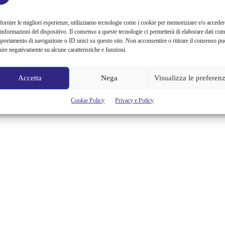
https://www.youtube.com/watch?v=zRzjvqZ-P3Y Anche noi di
Fortementein non potevamo esimerci dal mostrarvi il video completo
fornire le migliori esperienze, utilizziamo tecnologie come i cookie per memorizzare e/o acceder
dell’esibizione di Beyoncé tenutasi ieri sera alla 59esima cerimonia di
 informazioni del dispositivo. Il consenso a queste tecnologie ci permetterà di elaborare dati com
consegna dei Grammy, i più importanti premi musicali statunitensi.
portamento di navigazione o ID unici su questo sito. Non acconsentire o ritirare il consenso pu
La performance sta creando tanto di quel "rumor" che non ci
uire negativamente su alcune caratteristiche e funzioni.
sentiamo quasi più. È stata magnifica? È stata esagerata? Voi cosa ne
pensate? Le canzoni proposte sono state...
Accetta
Nega
Visualizza le preferen
Alessandra Chiaradia
Cookie Policy
Privacy e Policy