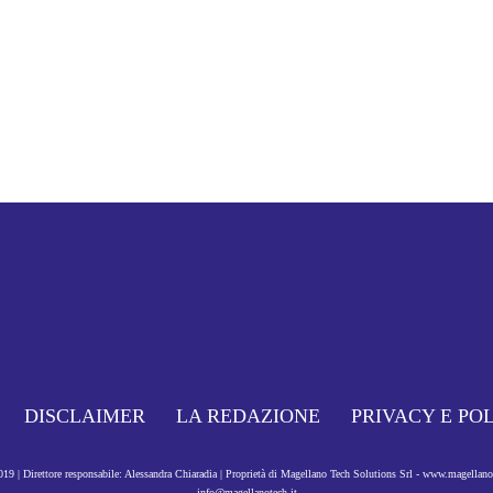
DISCLAIMER
LA REDAZIONE
PRIVACY E PO
9 | Direttore responsabile: Alessandra Chiaradia | Proprietà di Magellano Tech Solutions Srl - www.magellan
info@magellanotech.it