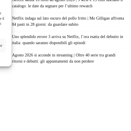
catalogo: le date da segnare per l’ultimo rewatch
e
Netflix indaga sul lato oscuro del pollo fritto | Mo Gilligan affronta
e il
ò
84 pasti in 28 giorni: da guardare subito
Uno splendido errore 3 arriva su Netflix, l’ora esatta del debutto in
italia: quando saranno disponibili gli episodi
ze
Agosto 2026 si accende in streaming | Oltre 40 serie tra grandi
ritorni e debutti: gli appuntamenti da non perdere