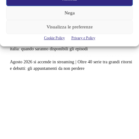
Netflix saluta 16 titoli ad agosto 2026 | 3 serie e 13 film lasciano il
catalogo: le date da segnare per l’ultimo rewatch
Nega
Netflix indaga sul lato oscuro del pollo fritto | Mo Gilligan affronta
Visualizza le preferenze
84 pasti in 28 giorni: da guardare subito
Cookie Policy
Privacy e Policy
Uno splendido errore 3 arriva su Netflix, l’ora esatta del debutto in
italia: quando saranno disponibili gli episodi
Agosto 2026 si accende in streaming | Oltre 40 serie tra grandi ritorni
e debutti: gli appuntamenti da non perdere