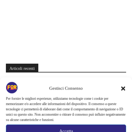
Articoli recenti
La bocca del diavolo arriva su Prime Video, squali e claustrofobia nel
nuovo survival horror: una vacanza diventa una trappola
Gestisci Consenso
La paura dell’altezza torna al cinema | Il sequel di Fall cambia
Per fornire le migliori esperienze, utilizziamo tecnologie come i cookie per
memorizzare e/o accedere alle informazioni del dispositivo. Il consenso a queste
scenario: una nuova sfida senza via di fuga
tecnologie ci permetterà di elaborare dati come il comportamento di navigazione o ID
unici su questo sito. Non acconsentire o ritirare il consenso può influire negativamente
Sony ferma i film sui personaggi di Spider-Man, nessun nuovo
su alcune caratteristiche e funzioni.
progetto è in sviluppo: cosa resta dell’esperimento
Accetta