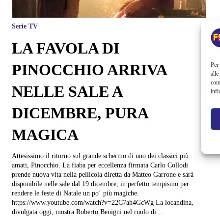
Serie TV
LA FAVOLA DI
PINOCCHIO ARRIVA
Per 
alle
com
NELLE SALE A
infl
DICEMBRE, PURA
MAGICA
Attesissimo il ritorno sul grande schermo di uno dei classici più
amati, Pinocchio. La fiaba per eccellenza firmata Carlo Collodi
prende nuova vita nella pellicola diretta da Matteo Garrone e sarà
disponibile nelle sale dal 19 dicembre, in perfetto tempismo per
rendere le feste di Natale un po’ più magiche.
https://www.youtube.com/watch?v=22C7ah4GcWg La locandina,
divulgata oggi, mostra Roberto Benigni nel ruolo di...