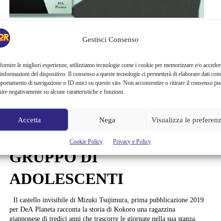
Libri
Gestisci Consenso
IL CASTELLO
INVISIBILE. MAGIA E
fornire le migliori esperienze, utilizziamo tecnologie come i cookie per memorizzare e/o acceder
 informazioni del dispositivo. Il consenso a queste tecnologie ci permetterà di elaborare dati com
portamento di navigazione o ID unici su questo sito. Non acconsentire o ritirare il consenso pu
FANTASIA PER
uire negativamente su alcune caratteristiche e funzioni.
RACCONTARE ANGOSCE
Accetta
Nega
Visualizza le preferen
E DIFFICOLTÀ DI UN
Cookie Policy
Privacy e Policy
GRUPPO DI
ADOLESCENTI
Il castello invisibile di Mizuki Tsujimura, prima pubblicazione 2019
per DeA Planeta racconta la storia di Kokoro una ragazzina
giapponese di tredici anni che trascorre le giornate nella sua stanza,