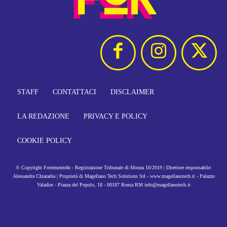
STAFF
CONTATTACI
DISCLAIMER
LA REDAZIONE
PRIVACY E POLICY
COOKIE POLICY
© Copyright FortementeIn - Registrazione Tribunale di Monza 10/2019 | Direttore responsabile:
Alessandra Chiaradia | Proprietà di Magellano Tech Solutions Srl - www.magellanotech.it - Palazzo
Valadier - Piazza del Popolo, 18 - 00187 Roma RM info@magellanotech.it