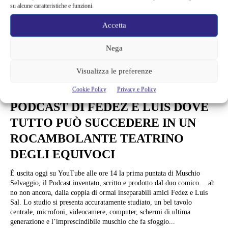
su alcune caratteristiche e funzioni.
Accetta
Nega
Visualizza le preferenze
News
MUSCHIO SELVAGGIO: IL
Cookie Policy
Privacy e Policy
PODCAST DI FEDEZ E LUIS DOVE
TUTTO PUÒ SUCCEDERE IN UN
ROCAMBOLANTE TEATRINO
DEGLI EQUIVOCI
È uscita oggi su YouTube alle ore 14 la prima puntata di Muschio
Selvaggio, il Podcast inventato, scritto e prodotto dal duo comico… ah
no non ancora, dalla coppia di ormai inseparabili amici Fedez e Luis
Sal. Lo studio si presenta accuratamente studiato, un bel tavolo
centrale, microfoni, videocamere, computer, schermi di ultima
generazione e l’imprescindibile muschio che fa sfoggio...