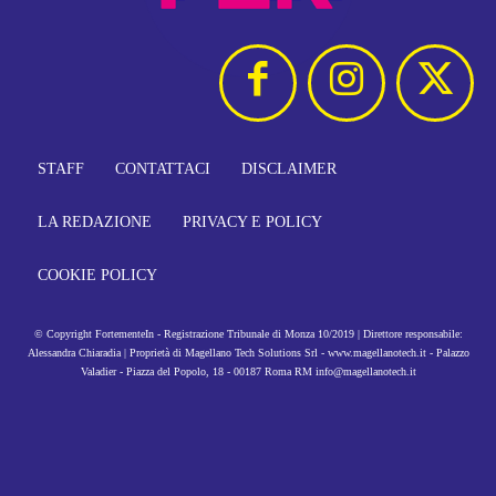
STAFF
CONTATTACI
DISCLAIMER
LA REDAZIONE
PRIVACY E POLICY
COOKIE POLICY
© Copyright FortementeIn - Registrazione Tribunale di Monza 10/2019 | Direttore responsabile:
Alessandra Chiaradia | Proprietà di Magellano Tech Solutions Srl - www.magellanotech.it - Palazzo
Valadier - Piazza del Popolo, 18 - 00187 Roma RM info@magellanotech.it