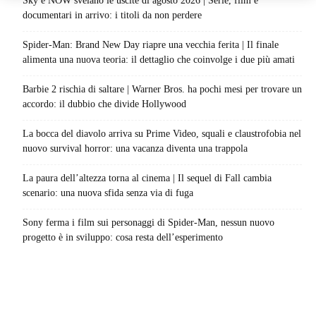
Sky e NOW svelano le uscite di agosto 2026 | Serie, film e
documentari in arrivo: i titoli da non perdere
Spider-Man: Brand New Day riapre una vecchia ferita | Il finale
alimenta una nuova teoria: il dettaglio che coinvolge i due più amati
Barbie 2 rischia di saltare | Warner Bros. ha pochi mesi per trovare un
accordo: il dubbio che divide Hollywood
La bocca del diavolo arriva su Prime Video, squali e claustrofobia nel
nuovo survival horror: una vacanza diventa una trappola
La paura dell’altezza torna al cinema | Il sequel di Fall cambia
scenario: una nuova sfida senza via di fuga
Sony ferma i film sui personaggi di Spider-Man, nessun nuovo
progetto è in sviluppo: cosa resta dell’esperimento