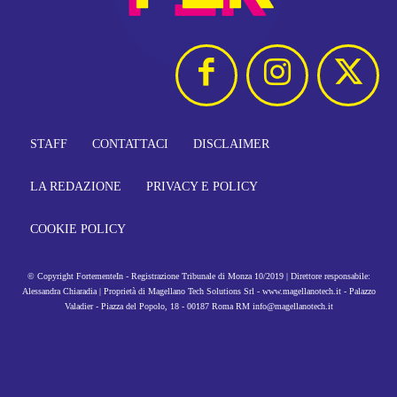
STAFF
CONTATTACI
DISCLAIMER
LA REDAZIONE
PRIVACY E POLICY
COOKIE POLICY
© Copyright FortementeIn - Registrazione Tribunale di Monza 10/2019 | Direttore responsabile:
Alessandra Chiaradia | Proprietà di Magellano Tech Solutions Srl - www.magellanotech.it - Palazzo
Valadier - Piazza del Popolo, 18 - 00187 Roma RM info@magellanotech.it