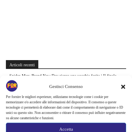
Articoli recenti
Spider-Man: Brand New Day riapre una vecchia ferita | Il finale
alimenta una nuova teoria: il dettaglio che coinvolge i due più amati
Gestisci Consenso
Barbie 2 rischia di saltare | Warner Bros. ha pochi mesi per trovare un
Per fornire le migliori esperienze, utilizziamo tecnologie come i cookie per
accordo: il dubbio che divide Hollywood
memorizzare e/o accedere alle informazioni del dispositivo. Il consenso a queste
tecnologie ci permetterà di elaborare dati come il comportamento di navigazione o ID
unici su questo sito. Non acconsentire o ritirare il consenso può influire negativamente
La bocca del diavolo arriva su Prime Video, squali e claustrofobia nel
su alcune caratteristiche e funzioni.
nuovo survival horror: una vacanza diventa una trappola
Accetta
La paura dell’altezza torna al cinema | Il sequel di Fall cambia