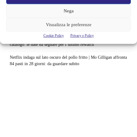
scenario: una nuova sfida senza via di fuga
Nega
Sony ferma i film sui personaggi di Spider-Man, nessun nuovo
Visualizza le preferenze
progetto è in sviluppo: cosa resta dell’esperimento
Cookie Policy
Privacy e Policy
Netflix saluta 16 titoli ad agosto 2026 | 3 serie e 13 film lasciano il
catalogo: le date da segnare per l’ultimo rewatch
Netflix indaga sul lato oscuro del pollo fritto | Mo Gilligan affronta
84 pasti in 28 giorni: da guardare subito