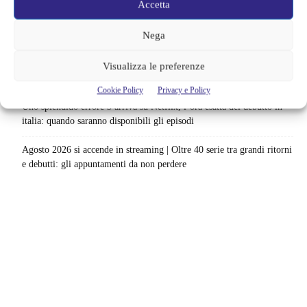
Accetta
Netflix saluta 16 titoli ad agosto 2026 | 3 serie e 13 film lasciano il
catalogo: le date da segnare per l’ultimo rewatch
Nega
Netflix indaga sul lato oscuro del pollo fritto | Mo Gilligan affronta
Visualizza le preferenze
84 pasti in 28 giorni: da guardare subito
Cookie Policy
Privacy e Policy
Uno splendido errore 3 arriva su Netflix, l’ora esatta del debutto in
italia: quando saranno disponibili gli episodi
Agosto 2026 si accende in streaming | Oltre 40 serie tra grandi ritorni
e debutti: gli appuntamenti da non perdere