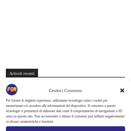
Articoli recenti
La bocca del diavolo arriva su Prime Video, squali e claustrofobia nel
Gestisci Consenso
nuovo survival horror: una vacanza diventa una trappola
Per fornire le migliori esperienze, utilizziamo tecnologie come i cookie per
La paura dell’altezza torna al cinema | Il sequel di Fall cambia
memorizzare e/o accedere alle informazioni del dispositivo. Il consenso a queste
scenario: una nuova sfida senza via di fuga
tecnologie ci permetterà di elaborare dati come il comportamento di navigazione o ID
unici su questo sito. Non acconsentire o ritirare il consenso può influire negativamente
Sony ferma i film sui personaggi di Spider-Man, nessun nuovo
su alcune caratteristiche e funzioni.
progetto è in sviluppo: cosa resta dell’esperimento