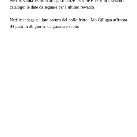
Netflix saluta 16 titoli ad agosto 2026 | 3 serie e 13 film lasciano il
catalogo: le date da segnare per l’ultimo rewatch
Netflix indaga sul lato oscuro del pollo fritto | Mo Gilligan affronta
84 pasti in 28 giorni: da guardare subito