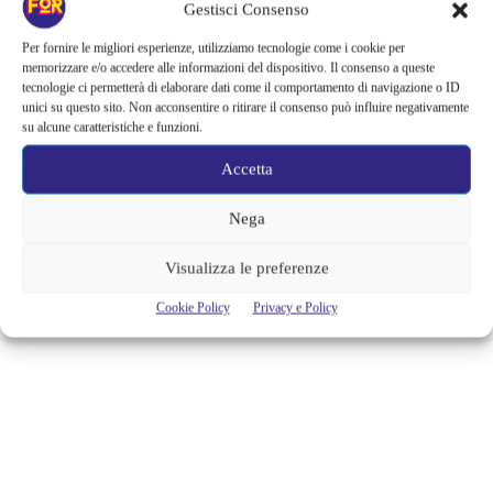
SUL PALCO DEGLI ARCIMBOLDI
Gestisci Consenso
LA TRAVIATA REALIZZATA NEL
Per fornire le migliori esperienze, utilizziamo tecnologie come i cookie per
SEGNO DELLA TRADIZIONE
memorizzare e/o accedere alle informazioni del dispositivo. Il consenso a queste
tecnologie ci permetterà di elaborare dati come il comportamento di navigazione o ID
unici su questo sito. Non acconsentire o ritirare il consenso può influire negativamente
Nella splendida cornice del Teatro degli Arcimboldi, mercoledì 24
su alcune caratteristiche e funzioni.
luglio, andrà in scena La Traviata di Giuseppe Verdi nel contesto del
nuovo festival Milano Opera & Ballet dedicato all'opera lirica ideato e
Accetta
diretto artisticamente dal Maestro Carlo Pesta. Gli spettatori hanno già
potuto sognare e vivere la magia del Giappone lo scorso 10 luglio con
la Madama Butterfly di Giacomo...
Nega
Alessandra Chiaradia
Visualizza le preferenze
Cookie Policy
Privacy e Policy