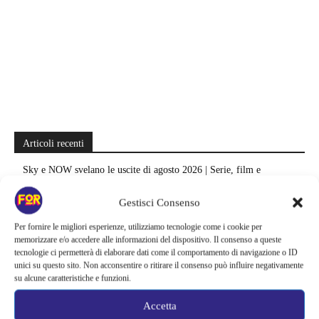
Articoli recenti
Sky e NOW svelano le uscite di agosto 2026 | Serie, film e
documentari in arrivo: i titoli da non perdere
Gestisci Consenso
Spider-Man: Brand New Day riapre una vecchia ferita | Il finale
Per fornire le migliori esperienze, utilizziamo tecnologie come i cookie per
alimenta una nuova teoria: il dettaglio che coinvolge i due più amati
memorizzare e/o accedere alle informazioni del dispositivo. Il consenso a queste
tecnologie ci permetterà di elaborare dati come il comportamento di navigazione o ID
Barbie 2 rischia di saltare | Warner Bros. ha pochi mesi per trovare un
unici su questo sito. Non acconsentire o ritirare il consenso può influire negativamente
accordo: il dubbio che divide Hollywood
su alcune caratteristiche e funzioni.
La bocca del diavolo arriva su Prime Video, squali e claustrofobia nel
Accetta