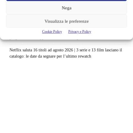
nuovo survival horror: una vacanza diventa una trappola
Nega
La paura dell’altezza torna al cinema | Il sequel di Fall cambia
scenario: una nuova sfida senza via di fuga
Visualizza le preferenze
Sony ferma i film sui personaggi di Spider-Man, nessun nuovo
Cookie Policy
Privacy e Policy
progetto è in sviluppo: cosa resta dell’esperimento
Netflix saluta 16 titoli ad agosto 2026 | 3 serie e 13 film lasciano il
catalogo: le date da segnare per l’ultimo rewatch