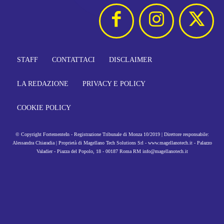
STAFF
CONTATTACI
DISCLAIMER
LA REDAZIONE
PRIVACY E POLICY
COOKIE POLICY
© Copyright FortementeIn - Registrazione Tribunale di Monza 10/2019 | Direttore responsabile:
Alessandra Chiaradia | Proprietà di Magellano Tech Solutions Srl - www.magellanotech.it - Palazzo
Valadier - Piazza del Popolo, 18 - 00187 Roma RM info@magellanotech.it