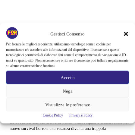
Gestisci Consenso
Per fornire le migliori esperienze, utilizziamo tecnologie come i cookie per
memorizzare e/o accedere alle informazioni del dispositivo. Il consenso a queste
tecnologie ci permetterà di elaborare dati come il comportamento di navigazione o ID
unici su questo sito. Non acconsentire o ritirare il consenso può influire negativamente
su alcune caratteristiche e funzioni.
Accetta
Nega
Articoli recenti
Barbie 2 rischia di saltare | Warner Bros. ha pochi mesi per trovare un
Visualizza le preferenze
accordo: il dubbio che divide Hollywood
Cookie Policy
Privacy e Policy
La bocca del diavolo arriva su Prime Video, squali e claustrofobia nel
nuovo survival horror: una vacanza diventa una trappola