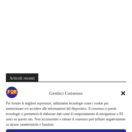
Articoli recenti
Barbie 2 rischia di saltare | Warner Bros. ha pochi mesi per trovare un
Gestisci Consenso
accordo: il dubbio che divide Hollywood
Per fornire le migliori esperienze, utilizziamo tecnologie come i cookie per
La bocca del diavolo arriva su Prime Video, squali e claustrofobia nel
memorizzare e/o accedere alle informazioni del dispositivo. Il consenso a queste
nuovo survival horror: una vacanza diventa una trappola
tecnologie ci permetterà di elaborare dati come il comportamento di navigazione o ID
unici su questo sito. Non acconsentire o ritirare il consenso può influire negativamente
su alcune caratteristiche e funzioni.
La paura dell’altezza torna al cinema | Il sequel di Fall cambia