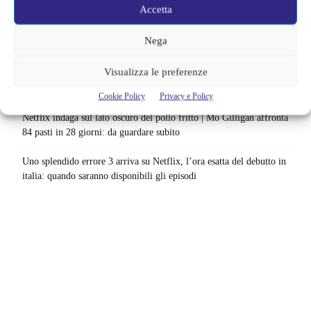
scenario: una nuova sfida senza via di fuga
Accetta
Sony ferma i film sui personaggi di Spider-Man, nessun nuovo
Nega
progetto è in sviluppo: cosa resta dell’esperimento
Visualizza le preferenze
Netflix saluta 16 titoli ad agosto 2026 | 3 serie e 13 film lasciano il
catalogo: le date da segnare per l’ultimo rewatch
Cookie Policy
Privacy e Policy
Netflix indaga sul lato oscuro del pollo fritto | Mo Gilligan affronta
84 pasti in 28 giorni: da guardare subito
Uno splendido errore 3 arriva su Netflix, l’ora esatta del debutto in
italia: quando saranno disponibili gli episodi