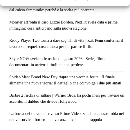
Ted Lasso cambia completamente squadra | La quarta stagione riparte
dal calcio femminile: perché è la scelta più coerente
Monster affronta il caso Lizzie Borden, Netflix svela data e prime
immagini: cosa anticipano sulla nuova stagione
Ready Player Two torna a dare segnali di vita | Zak Penn conferma il
lavoro sul sequel: cosa manca per far partire il film
Sky e NOW svelano le uscite di agosto 2026 | Serie, film e
documentari in arrivo: i titoli da non perdere
Spider-Man: Brand New Day riapre una vecchia ferita | Il finale
alimenta una nuova teoria: il dettaglio che coinvolge i due più amati
Barbie 2 rischia di saltare | Warner Bros. ha pochi mesi per trovare un
accordo: il dubbio che divide Hollywood
La bocca del diavolo arriva su Prime Video, squali e claustrofobia nel
nuovo survival horror: una vacanza diventa una trappola