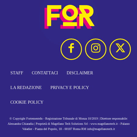
STAFF
CONTATTACI
DISCLAIMER
LA REDAZIONE
PRIVACY E POLICY
COOKIE POLICY
© Copyright FortementeIn - Registrazione Tribunale di Monza 10/2019 | Direttore responsabile:
Alessandra Chiaradia | Proprietà di Magellano Tech Solutions Srl - www.magellanotech.it - Palazzo
Valadier - Piazza del Popolo, 18 - 00187 Roma RM info@magellanotech.it