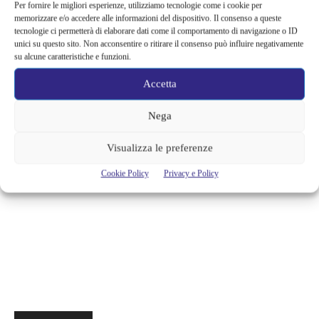
Quando camminerete sulla terra dopo aver volato, guarderete il cielo
Per fornire le migliori esperienze, utilizziamo tecnologie come i cookie per
memorizzare e/o accedere alle informazioni del dispositivo. Il consenso a queste
perché là siete stati e là vorrete tornare. Leonardo da Vinci Poter volare
tecnologie ci permetterà di elaborare dati come il comportamento di navigazione o ID
è di certo una delle più grandi conquiste dell’uomo e da quando
unici su questo sito. Non acconsentire o ritirare il consenso può influire negativamente
abbiamo iniziato a farlo, con tutti i mezzi possibili, non abbiamo più
su alcune caratteristiche e funzioni.
voluto smettere. La storia dell’aviazione è lunga e molto ricca e se si
ha...
Accetta
Alessandra Chiaradia
Nega
Visualizza le preferenze
Cookie Policy
Privacy e Policy