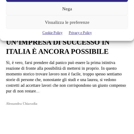
Nega
News
Visualizza le preferenze
GIOVANI: DON’T PANIC! APRIRE
Cookie Policy
Privacy e Policy
UN’IMPRESA DI SUCCESSO IN
ITALIA È ANCORA POSSIBILE
Sì, è vero, farsi prendere dal panico può essere la prima istintiva
reazione di fronte alla possibilità di mettersi in proprio. In questo
momento storico trovare lavoro non è facile, troppo spesso sentiamo
storie di persone che, nonostante gli studi e una laurea, si vedono
costretti ad accettare lavori che non corrispondono un giusto compenso
pur di non restare...
Alessandra Chiaradia