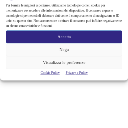
DONANO VERI PRESIDI SANITARI
Per fornire le migliori esperienze, utilizziamo tecnologie come i cookie per
AGLI OSPEDALI
memorizzare e/o accedere alle informazioni del dispositivo. Il consenso a queste
tecnologie ci permetterà di elaborare dati come il comportamento di navigazione o ID
I finti medici delle serie tv donano veri presidi sanitari ai veri medici in
unici su questo sito. Non acconsentire o ritirare il consenso può influire negativamente
prima linea contro il coronavirus. Sono proprio loro, i nostri beniamini
su alcune caratteristiche e funzioni.
delle serie tv dedicate al mondo della sanità che in questo momento
stanno donando agli ospedali a loro vicini tutti i presidi sanitari e le
Accetta
forniture mediche, perché quelle sono vere e non oggetti di...
Nega
Alessandra Chiaradia
Visualizza le preferenze
Cookie Policy
Privacy e Policy