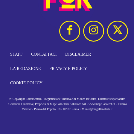
STAFF
CONTATTACI
DISCLAIMER
LA REDAZIONE
PRIVACY E POLICY
COOKIE POLICY
© Copyright FortementeIn - Registrazione Tribunale di Monza 10/2019 | Direttore responsabile:
Alessandra Chiaradia | Proprietà di Magellano Tech Solutions Srl - www.magellanotech.it - Palazzo
Valadier - Piazza del Popolo, 18 - 00187 Roma RM info@magellanotech.it