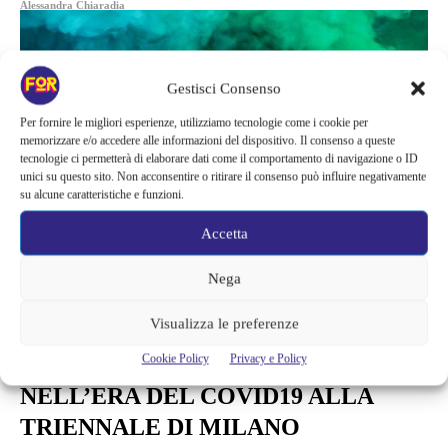
Alessandra Chiaradia
Gestisci Consenso
Per fornire le migliori esperienze, utilizziamo tecnologie come i cookie per
memorizzare e/o accedere alle informazioni del dispositivo. Il consenso a queste
tecnologie ci permetterà di elaborare dati come il comportamento di navigazione o ID
unici su questo sito. Non acconsentire o ritirare il consenso può influire negativamente
su alcune caratteristiche e funzioni.
Accetta
Nega
Visualizza le preferenze
Arte e Mostre
Cookie Policy
Privacy e Policy
DECAMERON IN STREAMING
NELL’ERA DEL COVID19 ALLA
TRIENNALE DI MILANO