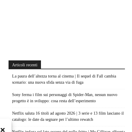
Articoli recenti
La paura dell’altezza torna al cinema | Il sequel di Fall cambia
scenario: una nuova sfida senza via di fuga
Sony ferma i film sui personaggi di Spider-Man, nessun nuovo
progetto è in sviluppo: cosa resta dell’esperimento
Netflix saluta 16 titoli ad agosto 2026 | 3 serie e 13 film lasciano il
catalogo: le date da segnare per l’ultimo rewatch
Netflix indaga sul lato oscuro del pollo fritto | Mo Gilligan affronta