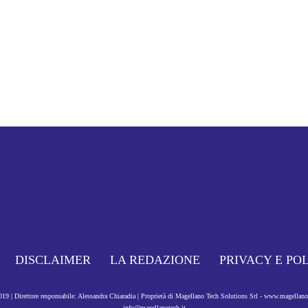
DISCLAIMER
LA REDAZIONE
PRIVACY E PO
9 | Direttore responsabile: Alessandra Chiaradia | Proprietà di Magellano Tech Solutions Srl - www.magellan
info@magellanotech.it