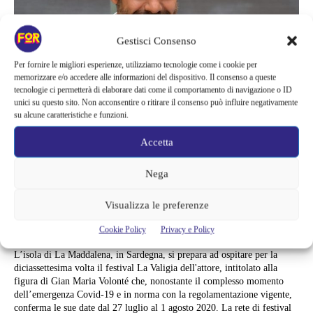
Gestisci Consenso
Per fornire le migliori esperienze, utilizziamo tecnologie come i cookie per
memorizzare e/o accedere alle informazioni del dispositivo. Il consenso a queste
tecnologie ci permetterà di elaborare dati come il comportamento di navigazione o ID
unici su questo sito. Non acconsentire o ritirare il consenso può influire negativamente
su alcune caratteristiche e funzioni.
Accetta
Serie TV
Nega
LA VALIGIA DELL’ATTORE, A
PIERFRANCESCO FAVINO IL
Visualizza le preferenze
PREMIO PREMIO VOLONTÉ 2020
Cookie Policy
Privacy e Policy
L’isola di La Maddalena, in Sardegna, si prepara ad ospitare per la
diciassettesima volta il festival La Valigia dell'attore, intitolato alla
figura di Gian Maria Volonté che, nonostante il complesso momento
dell’emergenza Covid-19 e in norma con la regolamentazione vigente,
conferma le sue date dal 27 luglio al 1 agosto 2020. La rete di festival