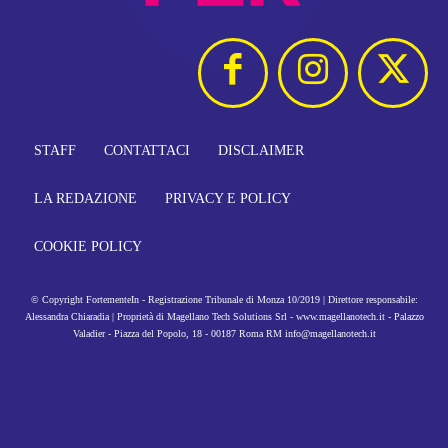
STAFF
CONTATTACI
DISCLAIMER
LA REDAZIONE
PRIVACY E POLICY
COOKIE POLICY
© Copyright FortementeIn - Registrazione Tribunale di Monza 10/2019 | Direttore responsabile:
Alessandra Chiaradia | Proprietà di Magellano Tech Solutions Srl - www.magellanotech.it - Palazzo
Valadier - Piazza del Popolo, 18 - 00187 Roma RM info@magellanotech.it