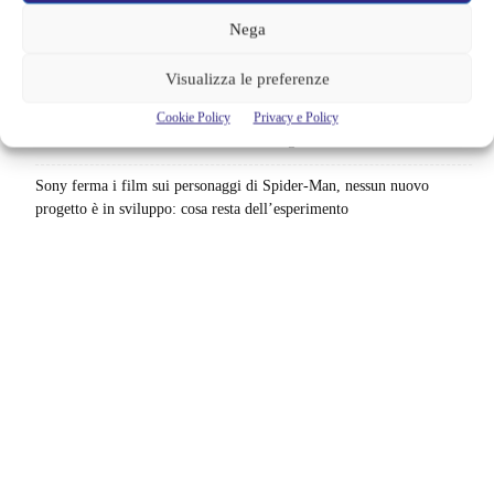
accordo: il dubbio che divide Hollywood
Nega
La bocca del diavolo arriva su Prime Video, squali e claustrofobia nel
nuovo survival horror: una vacanza diventa una trappola
Visualizza le preferenze
La paura dell’altezza torna al cinema | Il sequel di Fall cambia
Cookie Policy
Privacy e Policy
scenario: una nuova sfida senza via di fuga
Sony ferma i film sui personaggi di Spider-Man, nessun nuovo
progetto è in sviluppo: cosa resta dell’esperimento