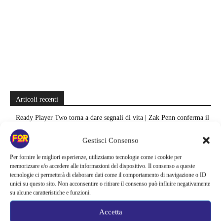
Articoli recenti
Ready Player Two torna a dare segnali di vita | Zak Penn conferma il
lavoro sul sequel: cosa manca per far partire il film
Gestisci Consenso
Sky e NOW svelano le uscite di agosto 2026 | Serie, film e
Per fornire le migliori esperienze, utilizziamo tecnologie come i cookie per
documentari in arrivo: i titoli da non perdere
memorizzare e/o accedere alle informazioni del dispositivo. Il consenso a queste
tecnologie ci permetterà di elaborare dati come il comportamento di navigazione o ID
Spider-Man: Brand New Day riapre una vecchia ferita | Il finale
unici su questo sito. Non acconsentire o ritirare il consenso può influire negativamente
alimenta una nuova teoria: il dettaglio che coinvolge i due più amati
su alcune caratteristiche e funzioni.
Barbie 2 rischia di saltare | Warner Bros. ha pochi mesi per trovare un
Accetta