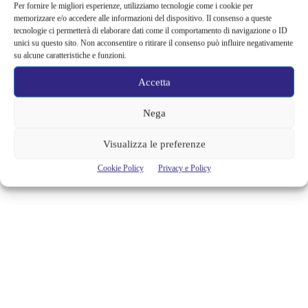
Per fornire le migliori esperienze, utilizziamo tecnologie come i cookie per
memorizzare e/o accedere alle informazioni del dispositivo. Il consenso a queste
Secondo alcuni testi latini, il primo imperatore morì "apud Nolam": di
tecnologie ci permetterà di elaborare dati come il comportamento di navigazione o ID
qui l'ipotesi degli archeologi che scavano da 14 anni l'edificio ai piedi
unici su questo sito. Non acconsentire o ritirare il consenso può influire negativamente
del Vesuvio Colonne di marmo nero provenienti dall'Africa, un affresco
su alcune caratteristiche e funzioni.
policromo che riproduce divinità marine, il pavimento a mosaico con
delfini che saltano tra le onde. Stiamo parlando della grande Villa
Accetta
romana di Starza della Regina, vicino...
Nega
Cristina Canci
Visualizza le preferenze
Cookie Policy
Privacy e Policy