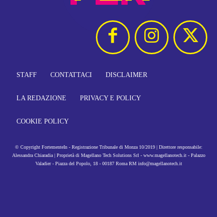
STAFF
CONTATTACI
DISCLAIMER
LA REDAZIONE
PRIVACY E POLICY
COOKIE POLICY
© Copyright FortementeIn - Registrazione Tribunale di Monza 10/2019 | Direttore responsabile:
Alessandra Chiaradia | Proprietà di Magellano Tech Solutions Srl - www.magellanotech.it - Palazzo
Valadier - Piazza del Popolo, 18 - 00187 Roma RM info@magellanotech.it