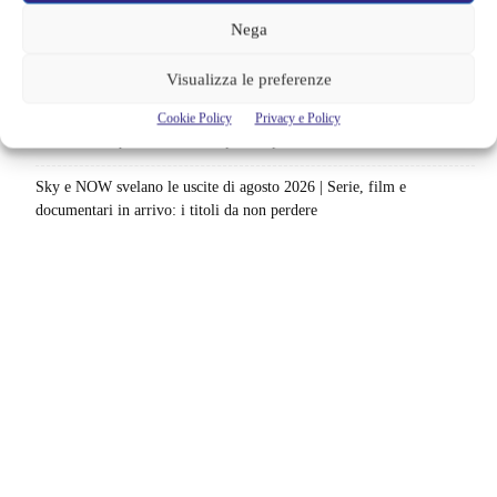
dal calcio femminile: perché è la scelta più coerente
Nega
Monster affronta il caso Lizzie Borden, Netflix svela data e prime
immagini: cosa anticipano sulla nuova stagione
Visualizza le preferenze
Ready Player Two torna a dare segnali di vita | Zak Penn conferma il
Cookie Policy
Privacy e Policy
lavoro sul sequel: cosa manca per far partire il film
Sky e NOW svelano le uscite di agosto 2026 | Serie, film e
documentari in arrivo: i titoli da non perdere