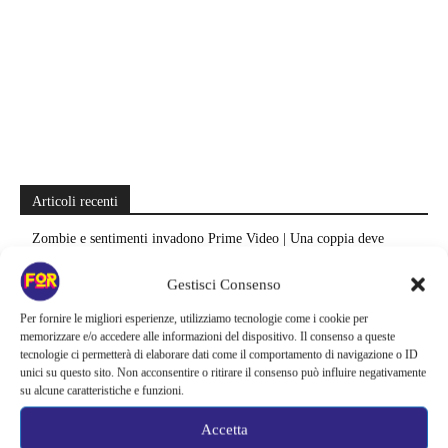
Articoli recenti
Zombie e sentimenti invadono Prime Video | Una coppia deve
attraversare Seoul durante l’apocalisse: il K-drama da recuperare
Gestisci Consenso
Sei stagioni di guerre e complotti nello spazio | Su Prime Video si
Per fornire le migliori esperienze, utilizziamo tecnologie come i cookie per
nasconde una grande epopea sci-fi: la saga salvata appena in tempo
memorizzare e/o accedere alle informazioni del dispositivo. Il consenso a queste
tecnologie ci permetterà di elaborare dati come il comportamento di navigazione o ID
Il creatore di Yellowstone firma un altro successo | La serie supera
unici su questo sito. Non acconsentire o ritirare il consenso può influire negativamente
Fallout e One Piece: il risultato è eccezionale
su alcune caratteristiche e funzioni.
Ted Lasso cambia completamente squadra | La quarta stagione riparte
Accetta