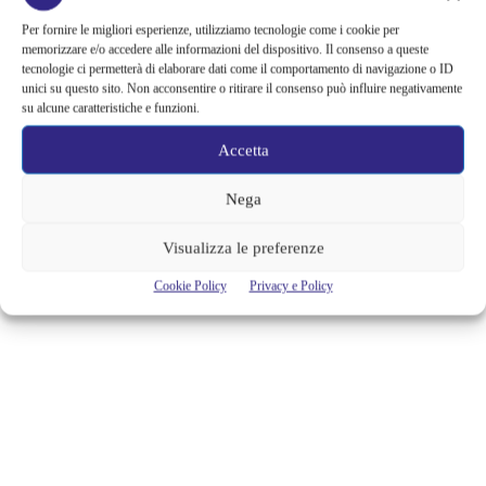
FEBBRAIO ALLO SPAZIO
OBERDAN DI MILANO
Per fornire le migliori esperienze, utilizziamo tecnologie come i cookie per
memorizzare e/o accedere alle informazioni del dispositivo. Il consenso a queste
tecnologie ci permetterà di elaborare dati come il comportamento di navigazione o ID
Continua anche a febbraio la prima rassegna targata #Cineteca70, i 70
unici su questo sito. Non acconsentire o ritirare il consenso può influire negativamente
film della storia del cinema dello Spazio Oberdan in occasione dei 70
su alcune caratteristiche e funzioni.
anni della Cineteca Italiana (1947 – 2017), con capolavori e film rari
della storia del cinema, tutti provenienti dall’archivio della Cineteca,
Accetta
tutti proiettati in copie in pellicola 35mm. Quattordici i film di questo
mese di febbraio: uno dei...
Nega
Cristina Canci
Visualizza le preferenze
Cookie Policy
Privacy e Policy