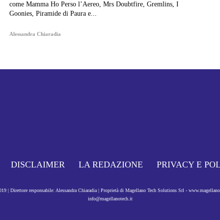
come Mamma Ho Perso l’Aereo, Mrs Doubtfire, Gremlins, I
Goonies, Piramide di Paura e...
Alessandra Chiaradia
DISCLAIMER
LA REDAZIONE
PRIVACY E PO
9 | Direttore responsabile: Alessandra Chiaradia | Proprietà di Magellano Tech Solutions Srl - www.magellan
info@magellanotech.it