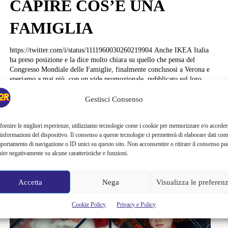
CAPIRE COS’È UNA
FAMIGLIA
https://twitter.com/i/status/1111960030260219904 Anche IKEA Italia
ha preso posizione e la dice molto chiara su quello che pensa del
Congresso Mondiale delle Famiglie, finalmente conclusosi a Verona e
speriamo a mai più, con un vide promozionale, pubblicato sul loro
account Twitter, dove racconta a parole e immagini che: “Non c'è
bisogno di un congresso per capire cos'è una famiglia”. Il filmato
Gestisci Consenso
descrive molto...
fornire le migliori esperienze, utilizziamo tecnologie come i cookie per memorizzare e/o acceder
Nereo Schiavone
 informazioni del dispositivo. Il consenso a queste tecnologie ci permetterà di elaborare dati com
portamento di navigazione o ID unici su questo sito. Non acconsentire o ritirare il consenso pu
uire negativamente su alcune caratteristiche e funzioni.
Accetta
Nega
Visualizza le preferen
Cookie Policy
Privacy e Policy