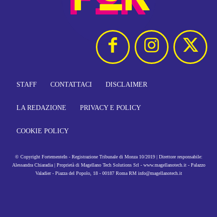
STAFF
CONTATTACI
DISCLAIMER
LA REDAZIONE
PRIVACY E POLICY
COOKIE POLICY
© Copyright FortementeIn - Registrazione Tribunale di Monza 10/2019 | Direttore responsabile:
Alessandra Chiaradia | Proprietà di Magellano Tech Solutions Srl - www.magellanotech.it - Palazzo
Valadier - Piazza del Popolo, 18 - 00187 Roma RM info@magellanotech.it