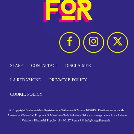
STAFF
CONTATTACI
DISCLAIMER
LA REDAZIONE
PRIVACY E POLICY
COOKIE POLICY
© Copyright FortementeIn - Registrazione Tribunale di Monza 10/2019 | Direttore responsabile:
Alessandra Chiaradia | Proprietà di Magellano Tech Solutions Srl - www.magellanotech.it - Palazzo
Valadier - Piazza del Popolo, 18 - 00187 Roma RM info@magellanotech.it