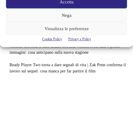
Accetta
Il creatore di Yellowstone firma un altro successo | La serie supera
Fallout e One Piece: il risultato è eccezionale
Nega
Ted Lasso cambia completamente squadra | La quarta stagione riparte
Visualizza le preferenze
dal calcio femminile: perché è la scelta più coerente
Cookie Policy
Privacy e Policy
Monster affronta il caso Lizzie Borden, Netflix svela data e prime
immagini: cosa anticipano sulla nuova stagione
Ready Player Two torna a dare segnali di vita | Zak Penn conferma il
lavoro sul sequel: cosa manca per far partire il film