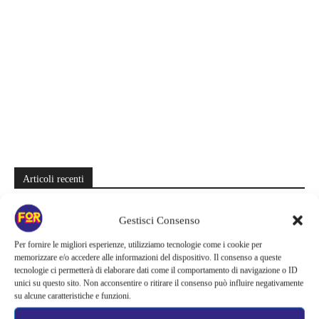
Articoli recenti
Quattro storie complete in meno di 6 episodi su Netflix: le miniserie
Gestisci Consenso
da divorare che lasciano il segno
Per fornire le migliori esperienze, utilizziamo tecnologie come i cookie per
Zombie e sentimenti invadono Prime Video | Una coppia deve
memorizzare e/o accedere alle informazioni del dispositivo. Il consenso a queste
attraversare Seoul durante l’apocalisse: il K-drama da recuperare
tecnologie ci permetterà di elaborare dati come il comportamento di navigazione o ID
unici su questo sito. Non acconsentire o ritirare il consenso può influire negativamente
Sei stagioni di guerre e complotti nello spazio | Su Prime Video si
su alcune caratteristiche e funzioni.
nasconde una grande epopea sci-fi: la saga salvata appena in tempo