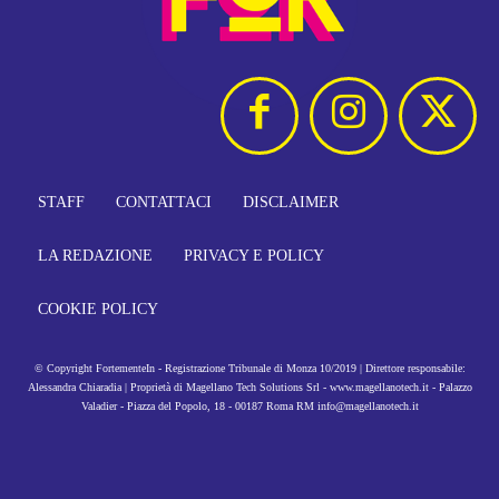
STAFF
CONTATTACI
DISCLAIMER
LA REDAZIONE
PRIVACY E POLICY
COOKIE POLICY
© Copyright FortementeIn - Registrazione Tribunale di Monza 10/2019 | Direttore responsabile:
Alessandra Chiaradia | Proprietà di Magellano Tech Solutions Srl - www.magellanotech.it - Palazzo
Valadier - Piazza del Popolo, 18 - 00187 Roma RM info@magellanotech.it