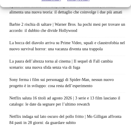
Spider-Man: Brand New Day riapre una vecchia ferita | Il finale
alimenta una nuova teoria: il dettaglio che coinvolge i due più amati
Barbie 2 rischia di saltare | Warner Bros. ha pochi mesi per trovare un
accordo: il dubbio che divide Hollywood
La bocca del diavolo arriva su Prime Video, squali e claustrofobia nel
nuovo survival horror: una vacanza diventa una trappola
La paura dell’altezza torna al cinema | Il sequel di Fall cambia
scenario: una nuova sfida senza via di fuga
Sony ferma i film sui personaggi di Spider-Man, nessun nuovo
progetto è in sviluppo: cosa resta dell’esperimento
Netflix saluta 16 titoli ad agosto 2026 | 3 serie e 13 film lasciano il
catalogo: le date da segnare per l’ultimo rewatch
Netflix indaga sul lato oscuro del pollo fritto | Mo Gilligan affronta
84 pasti in 28 giorni: da guardare subito