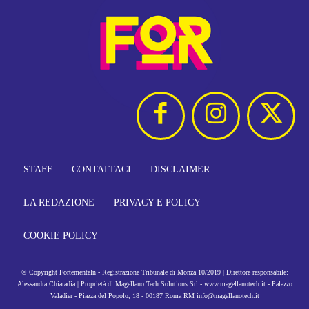
STAFF
CONTATTACI
DISCLAIMER
LA REDAZIONE
PRIVACY E POLICY
COOKIE POLICY
© Copyright FortementeIn - Registrazione Tribunale di Monza 10/2019 | Direttore responsabile:
Alessandra Chiaradia | Proprietà di Magellano Tech Solutions Srl - www.magellanotech.it - Palazzo
Valadier - Piazza del Popolo, 18 - 00187 Roma RM info@magellanotech.it