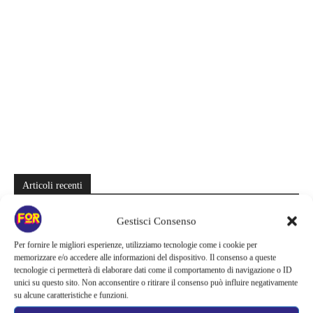
Articoli recenti
Spider-Man: Brand New Day riapre una vecchia ferita | Il finale
Gestisci Consenso
alimenta una nuova teoria: il dettaglio che coinvolge i due più amati
Per fornire le migliori esperienze, utilizziamo tecnologie come i cookie per
Barbie 2 rischia di saltare | Warner Bros. ha pochi mesi per trovare un
memorizzare e/o accedere alle informazioni del dispositivo. Il consenso a queste
accordo: il dubbio che divide Hollywood
tecnologie ci permetterà di elaborare dati come il comportamento di navigazione o ID
unici su questo sito. Non acconsentire o ritirare il consenso può influire negativamente
su alcune caratteristiche e funzioni.
La bocca del diavolo arriva su Prime Video, squali e claustrofobia nel