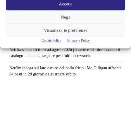
nuovo survival horror: una vacanza diventa una trappola
Accetta
La paura dell’altezza torna al cinema | Il sequel di Fall cambia
Nega
scenario: una nuova sfida senza via di fuga
Visualizza le preferenze
Sony ferma i film sui personaggi di Spider-Man, nessun nuovo
progetto è in sviluppo: cosa resta dell’esperimento
Cookie Policy
Privacy e Policy
Netflix saluta 16 titoli ad agosto 2026 | 3 serie e 13 film lasciano il
catalogo: le date da segnare per l’ultimo rewatch
Netflix indaga sul lato oscuro del pollo fritto | Mo Gilligan affronta
84 pasti in 28 giorni: da guardare subito