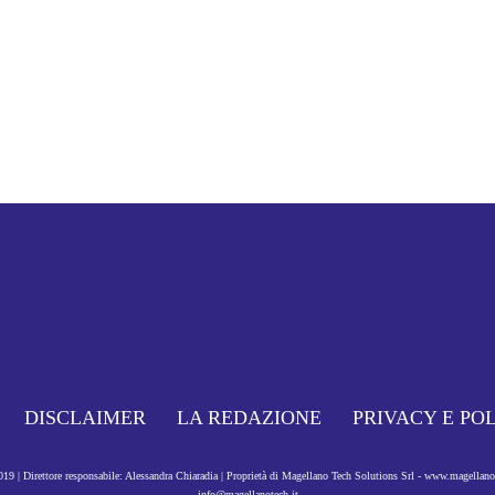
DISCLAIMER
LA REDAZIONE
PRIVACY E PO
9 | Direttore responsabile: Alessandra Chiaradia | Proprietà di Magellano Tech Solutions Srl - www.magellan
info@magellanotech.it