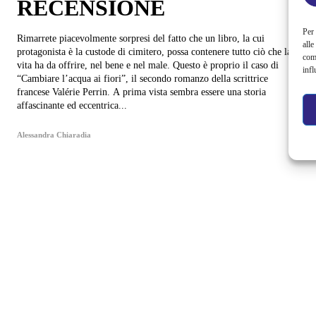
RECENSIONE
Per 
Rimarrete piacevolmente sorpresi del fatto che un libro, la cui
alle
protagonista è la custode di cimitero, possa contenere tutto ciò che la
com
vita ha da offrire, nel bene e nel male. Questo è proprio il caso di
infl
“Cambiare l’acqua ai fiori”, il secondo romanzo della scrittrice
francese Valérie Perrin. A prima vista sembra essere una storia
affascinante ed eccentrica...
Alessandra Chiaradia