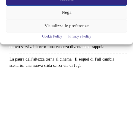
Spider-Man: Brand New Day riapre una vecchia ferita | Il finale
alimenta una nuova teoria: il dettaglio che coinvolge i due più amati
Nega
Barbie 2 rischia di saltare | Warner Bros. ha pochi mesi per trovare un
Visualizza le preferenze
accordo: il dubbio che divide Hollywood
Cookie Policy
Privacy e Policy
La bocca del diavolo arriva su Prime Video, squali e claustrofobia nel
nuovo survival horror: una vacanza diventa una trappola
La paura dell’altezza torna al cinema | Il sequel di Fall cambia
scenario: una nuova sfida senza via di fuga