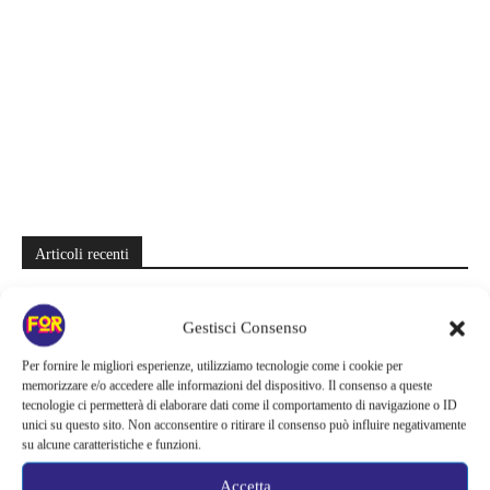
Articoli recenti
Monster affronta il caso Lizzie Borden, Netflix svela data e prime
immagini: cosa anticipano sulla nuova stagione
Gestisci Consenso
Ready Player Two torna a dare segnali di vita | Zak Penn conferma il
Per fornire le migliori esperienze, utilizziamo tecnologie come i cookie per
memorizzare e/o accedere alle informazioni del dispositivo. Il consenso a queste
lavoro sul sequel: cosa manca per far partire il film
tecnologie ci permetterà di elaborare dati come il comportamento di navigazione o ID
unici su questo sito. Non acconsentire o ritirare il consenso può influire negativamente
Sky e NOW svelano le uscite di agosto 2026 | Serie, film e
su alcune caratteristiche e funzioni.
documentari in arrivo: i titoli da non perdere
Accetta