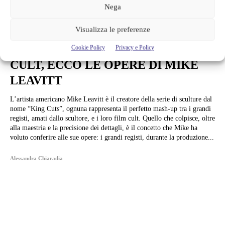
Nega
Arte e Mostre
Visualizza le preferenze
I GRANDI REGISTI SI
TRASFORMANO NEI LORO FILM
Cookie Policy
Privacy e Policy
CULT, ECCO LE OPERE DI MIKE
LEAVITT
L’artista americano Mike Leavitt è il creatore della serie di sculture dal
nome “King Cuts”, ognuna rappresenta il perfetto mash-up tra i grandi
registi, amati dallo scultore, e i loro film cult. Quello che colpisce, oltre
alla maestria e la precisione dei dettagli, è il concetto che Mike ha
voluto conferire alle sue opere: i grandi registi, durante la produzione...
Alessandra Chiaradia