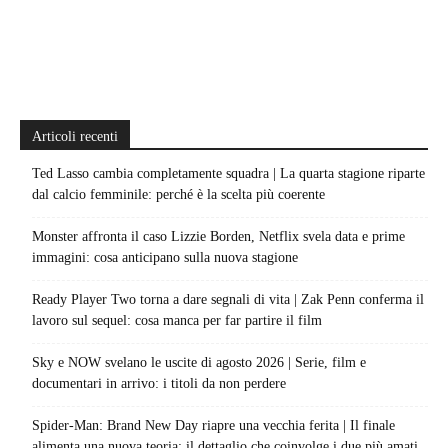
Articoli recenti
Ted Lasso cambia completamente squadra | La quarta stagione riparte
dal calcio femminile: perché è la scelta più coerente
Monster affronta il caso Lizzie Borden, Netflix svela data e prime
immagini: cosa anticipano sulla nuova stagione
Ready Player Two torna a dare segnali di vita | Zak Penn conferma il
lavoro sul sequel: cosa manca per far partire il film
Sky e NOW svelano le uscite di agosto 2026 | Serie, film e
documentari in arrivo: i titoli da non perdere
Spider-Man: Brand New Day riapre una vecchia ferita | Il finale
alimenta una nuova teoria: il dettaglio che coinvolge i due più amati