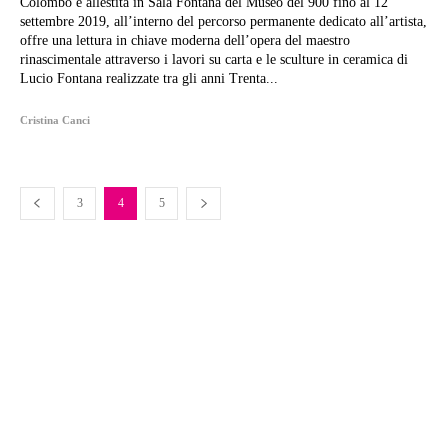
Colombo e allestita in Sala Fontana del Museo del 900 fino al 12
settembre 2019, all’interno del percorso permanente dedicato all’artista,
offre una lettura in chiave moderna dell’opera del maestro
rinascimentale attraverso i lavori su carta e le sculture in ceramica di
Lucio Fontana realizzate tra gli anni Trenta...
Cristina Canci
3
4
5