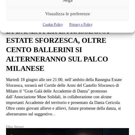
Nega
Musica
Visualizza le preferenze
GRAN GALÀ DELLE ACCADEMIE
Cookie Policy
Privacy e Policy
DI DANZA PER LA RASSEGNA
ESTATE SFORZESCA, OLTRE
CENTO BALLERINI SI
ALTERNERANNO SUL PALCO
MILANESE
Martedì 18 giugno alle ore 21:00, nell’ambito della Rassegna Estate
Sforzesca, tornerà nel Cortile delle Armi del Castello Sforzesco di
Milano il “Gran Galà delle Accademie di Danza” promosso
dall’Associazione Muse Solidali, in collaborazione con alcune
importanti Accademie del territorio e presentato da Dania Cericola.
Oltre cento giovani allieve e allievi, future promesse della danza, si
alterneranno sul suggestivo...
Elisa Sirtori