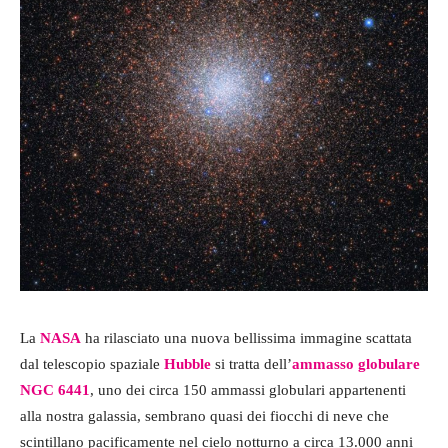
La
NASA
ha rilasciato una nuova bellissima immagine scattata
dal telescopio spaziale
Hubble
si tratta dell’
ammasso globulare
NGC 6441
, uno dei circa 150 ammassi globulari appartenenti
alla nostra galassia, sembrano quasi dei fiocchi di neve che
scintillano pacificamente nel cielo notturno a circa 13.000 anni