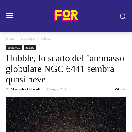
Home
Tecnologia
Scienza
Tecnologia
Scienza
Hubble, lo scatto dell’ammasso
globulare NGC 6441 sembra
quasi neve
Di
Alessandra Chiaradia
-
4 Giugno 2020
775