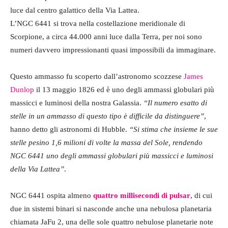
luce dal centro galattico della Via Lattea.
L’NGC 6441 si trova nella costellazione meridionale di
Scorpione, a circa 44.000 anni luce dalla Terra, per noi sono
numeri davvero impressionanti quasi impossibili da immaginare.
Questo ammasso fu scoperto dall’astronomo scozzese
James
Dunlop
il 13 maggio 1826 ed è uno degli ammassi globulari più
massicci e luminosi della nostra Galassia.
“Il numero esatto di
stelle in un ammasso di questo tipo è difficile da distinguere”
,
hanno detto gli astronomi di Hubble.
“Si stima che insieme le sue
stelle pesino 1,6 milioni di volte la massa del Sole, rendendo
NGC 6441 uno degli ammassi globulari più massicci e luminosi
della Via Lattea”
.
NGC 6441 ospita almeno
quattro millisecondi di pulsar
, di cui
due in sistemi binari si nasconde anche una nebulosa planetaria
chiamata JaFu 2, una delle sole quattro nebulose planetarie note