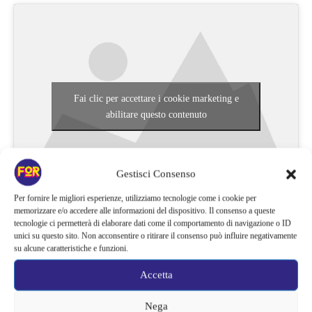
Fai clic per accettare i cookie marketing e
abilitare questo contenuto
Gestisci Consenso
Per fornire le migliori esperienze, utilizziamo tecnologie come i cookie per
memorizzare e/o accedere alle informazioni del dispositivo. Il consenso a queste
Infine, per chi ricerca una meta più esotica, ci sono le
isole di
tecnologie ci permetterà di elaborare dati come il comportamento di navigazione o ID
Tokyo
. Situate a qualche centinaio di chilometri dal centro della
unici su questo sito. Non acconsentire o ritirare il consenso può influire negativamente
su alcune caratteristiche e funzioni.
città, le
Sette Isole di Izu
e le
Isole subtropicali di Ogasawara
fanno tutte parte della capitale del Giappone. Oltre ad essere un
Accetta
sito Patrimonio Mondiale dell’UNESCO, queste ultime sono
Nega
conosciute anche come
“Le Galapagos d’Oriente”
per la