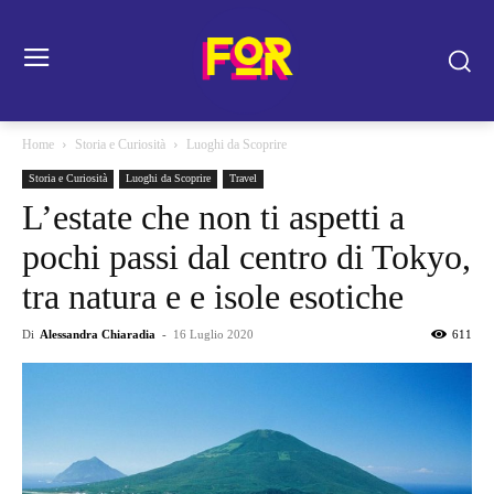
Home
Storia e Curiosità
Luoghi da Scoprire
Storia e Curiosità
Luoghi da Scoprire
Travel
L’estate che non ti aspetti a
pochi passi dal centro di Tokyo,
tra natura e e isole esotiche
Di
Alessandra Chiaradia
-
16 Luglio 2020
611