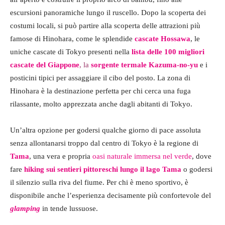
escursioni panoramiche lungo il ruscello. Dopo la scoperta dei
costumi locali, si può partire alla scoperta delle attrazioni più
famose di Hinohara, come le splendide
cascate Hossawa
, le
uniche cascate di Tokyo presenti nella
lista delle 100 migliori
cascate del Giappone
, la
sorgente termale
Kazuma
-no-yu
e i
posticini tipici per assaggiare il cibo del posto. La zona di
Hinohara è la destinazione perfetta per chi cerca una fuga
rilassante, molto apprezzata anche dagli abitanti di Tokyo.
Un’altra opzione per godersi qualche giorno di pace assoluta
senza allontanarsi troppo dal centro di Tokyo è la regione di
Tama
, una vera e propria
oasi naturale immersa nel verde
, dove
fare
hiking
sui sentieri pittoreschi lungo il lago Tama
o godersi
il silenzio sulla riva del fiume. Per chi è meno sportivo, è
disponibile anche l’esperienza decisamente più confortevole del
glamping
in tende lussuose.