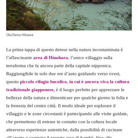
OkuTama Hikawa
La prima tappa di questo detour nella natura incontaminata è
l’affascinante
area di Hinohara
, l’unico villaggio sulla
terraferma che fa ancora parte della capitale nipponica.
Raggiungibile in solo due ore d’auto guidando verso ovest,
questo
piccolo rifugio bucolico, in cui è ancora viva la cultura
tradizionale giapponese,
è il luogo perfetto per apprezzare le
bellezze della natura e dimenticare per qualche giorno la folla e
la frenesia del centro città. Il modo ideale per esplorare il
villaggio e le zone circostanti è partecipando alle visite guidate,
che permettono di entrare in contatto con la cultura locale
attraverso esperienze autentiche, dalla possibilità di cucinare
all’aperto e costruire il proprio arco di bambù, fino alle